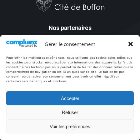
Nos partenaires
Gérer le consentement
Pour offrir les meilleures expériences, nous utilisons des technologies telles que
les cookies pour stocker et/ou accéder aux informations des appareils. Le fait de
consentir à ces technologies nous permettra de traiter des données telles que le
comportement de navigation ou les ID uniques sur ce site. Le fait de ne pas
consentir ou de retirer son consentement peut avoir un effet négatif sur
certaines caractéristiques et fonctions.
Accepter
Toggle
Navigation
À propos
Mentions légales
Réservation
Refuser
© 2026
Agence AMT
Voir les préférences
Les mini-chalets