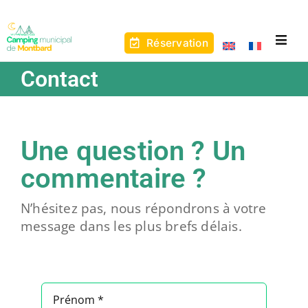
Skip
to
content
Réservation
Togg
Navig
À propos
Contact
Les mobil-homes
Une question ? Un
Les mini-chalets
commentaire ?
Les emplacements
N’hésitez pas, nous répondrons à votre
message dans les plus brefs délais.
Les activités au camping
Zoom sur Montbard
Les activités aux alentours